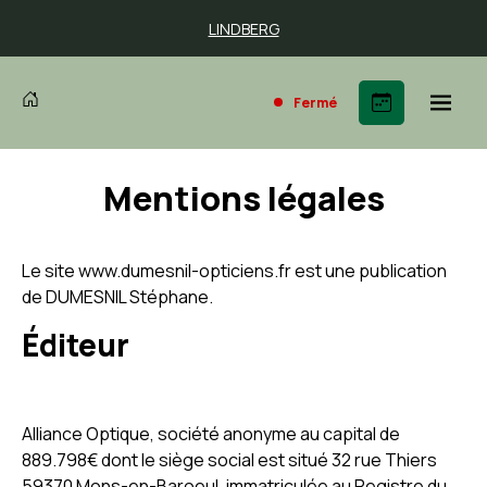
LINDBERG
MYKITA
Fermé
LINDBERG
Mentions légales
MYKITA
Le site www.dumesnil-opticiens.fr est une publication
de DUMESNIL Stéphane.
Éditeur
Alliance Optique, société anonyme au capital de
889.798€ dont le siège social est situé 32 rue Thiers
59370 Mons-en-Baroeul, immatriculée au Registre du